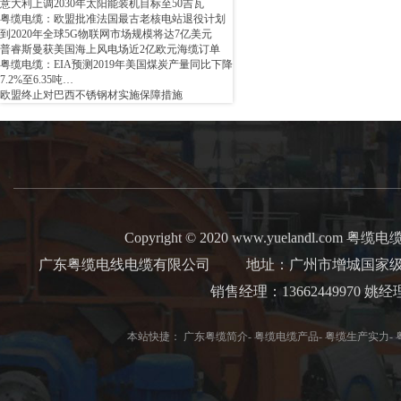
意大利上调2030年太阳能装机目标至50吉瓦
粤缆电缆：欧盟批准法国最古老核电站退役计划
到2020年全球5G物联网市场规模将达7亿美元
普睿斯曼获美国海上风电场近2亿欧元海缆订单
粤缆电缆：EIA预测2019年美国煤炭产量同比下降
7.2%至6.35吨…
欧盟终止对巴西不锈钢材实施保障措施
Copyright © 2020 www.yuelandl.com 粤缆电缆 Al
广东粤缆电线电缆有限公司
地址：广州市增城国家级经
销售经理：13662449970 
本站快捷：
广东粤缆简介
-
粤缆电缆产品
-
粤缆生产实力
-