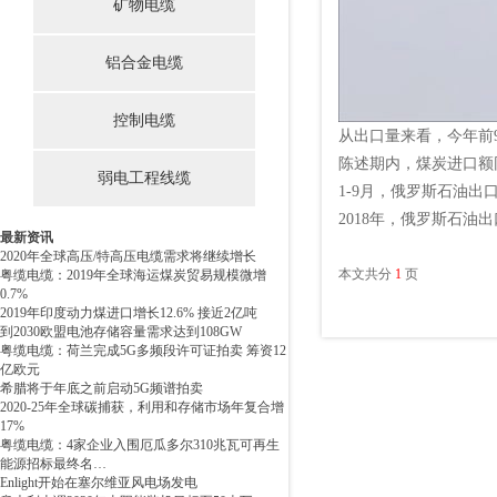
矿物电缆
铝合金电缆
控制电缆
从出口量来看，今年前9
陈述期内，煤炭进口额同比
弱电工程线缆
1-9月，俄罗斯石油出
2018年，俄罗斯石油出
最新资讯
2020年全球高压/特高压电缆需求将继续增长
本文共分
1
页
粤缆电缆：2019年全球海运煤炭贸易规模微增
0.7%
2019年印度动力煤进口增长12.6% 接近2亿吨
到2030欧盟电池存储容量需求达到108GW
粤缆电缆：荷兰完成5G多频段许可证拍卖 筹资12
亿欧元
希腊将于年底之前启动5G频谱拍卖
2020-25年全球碳捕获，利用和存储市场年复合增
17%
粤缆电缆：4家企业入围厄瓜多尔310兆瓦可再生
能源招标最终名…
Enlight开始在塞尔维亚风电场发电