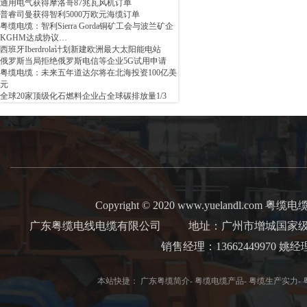
通用电气获得摩洛哥87兆瓦风机订单
普睿司曼获得智利5000万欧元海缆订单
粤缆电缆：智利Sierra Gorda铜矿工会与波兰矿企
KGHM达成协议…
西班牙Iberdrola计划新建欧洲最大太阳能电站
俄罗斯当局拒绝俄罗斯电信等企业5G试用申请
粤缆电缆：未来五年道达尔将在北海投资100亿美
元
全球20家顶级化石燃料企业占全球碳排放量1/3
Copyright © 2020 www.yuelandl.com 粤缆电缆 Al
广东粤缆电线电缆有限公司
地址：广州市增城国家级经
销售经理：13662449970 
本站快捷：
广东粤缆简介
-
粤缆电缆产品
-
粤缆生产实力
-