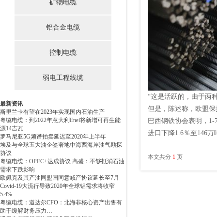
矿物电缆
铝合金电缆
控制电缆
弱电工程线缆
“这是活跃的，由于两
最新资讯
但是，陈述称，欧盟保
斯里兰卡有望在2023年实现国内石油生产
粤缆电缆：到2022年意大利Enel将新增可再生能
巴西钢铁协会表明，1-7
源14吉瓦
进口下降1.6％至146
罗马尼亚5G频谱拍卖延迟至2020年上半年
埃及与全球五大油企签署地中海西海岸油气勘探
协议
本文共分
1
页
粤缆电缆：OPEC+达成协议 高盛：不够抵消石油
需求下跌影响
欧佩克及其产油同盟国同意减产协议延长至7月
Covid-19大流行导致2020年全球铝需求将收窄
5.4%
粤缆电缆：道达尔CFO：北海非核心资产出售有
助于缓解财务压力…