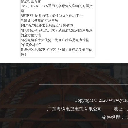
都是行业专家
RVV、RVB、RVS通用的字母含义详细的对照指
南
BBTRZ矿物质电缆：柔性防火的电力卫士
电缆并联使用的注意事项
10kV配电线路常见故障及预防措施
如何挑选铜芯电缆厂家？从品质把控到应用场景
的全方位指南
铜芯电缆的十大优势：为何它始终是电力传输
的“黄金标准”
阻燃铠装电缆ZR-YJV22-3×16：国标品质值得信
赖！
Copyright © 2020 www.yuel
广东粤缆电线电缆有限公司
地址：广州
销售经理：13