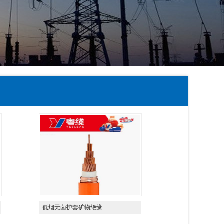
低烟无卤护套矿物绝缘…