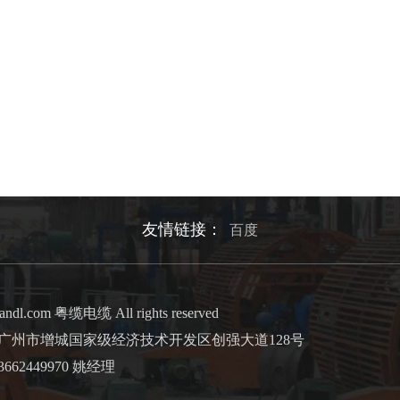
友情链接：
百度
andl.com 粤缆电缆 All rights reserved
市增城国家级经济技术开发区创强大道128号
662449970 姚经理