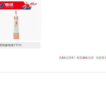
质绝缘电缆YTTW
共
4
条记录
1
/1 每页
24
条记录 当前第