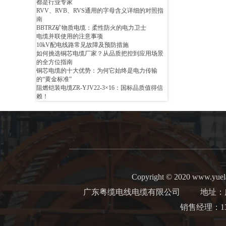
都是行业专家
RVV、RVB、RVS通用的字母含义详细的对照指
南
BBTRZ矿物质电缆：柔性防火的电力卫士
电缆并联使用的注意事项
10kV配电线路常见故障及预防措施
如何挑选铜芯电缆厂家？从品质把控到应用场景
的全方位指南
铜芯电缆的十大优势：为何它始终是电力传输
的“黄金标准”
阻燃铠装电缆ZR-YJV22-3×16：国标品质值得信
赖！
Copyright © 2020 www.yuel
广东粤缆电线电缆有限公司
地址：广州
销售经理：13