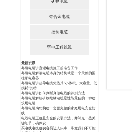
矿物电缆
铝合金电缆
控制电缆
弱电工程线缆
最新资讯
粤缆电缆讲直埋电缆施工前准备工作
粤缆电缆解读电缆本身的结构就是一个天然的圆
柱形电容器
粤缆电缆讲超导电缆凭借其“小体积、大容量、低
损耗”的特…
粤缆电缆讲如何判断真假电线的识别方法
粤缆电缆解析矿物绝缘电缆是性能最佳的一种建
筑用电缆
粤缆电缆为您构建一套更完整的家庭用电安全防
线
电线电缆正确且安全的安装方法，并补充一些关
键细节，确保安…
买电线电缆确实容易让人头疼，毕竟我们不可能