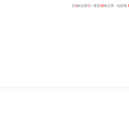
共
3
条记录
1
/1 每页
24
条记录 当前第