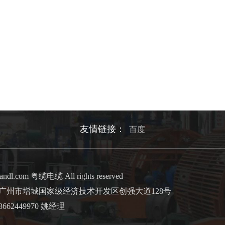
友情链接：
百度
andl.com 粤缆电缆 All rights reserved
市增城国家级经济技术开发区创强大道128号
662449970 姚经理