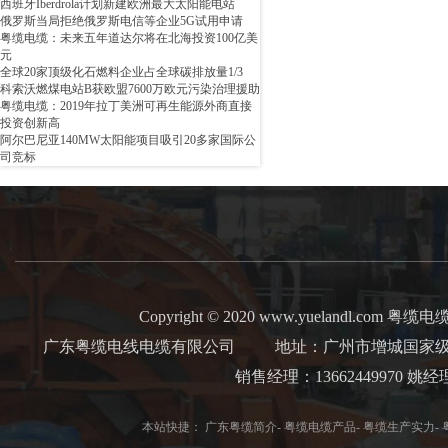
西班牙Iberdrola计划新建欧洲最大太阳能电站
俄罗斯当局拒绝俄罗斯电信等企业5G试用申请
粤缆电缆：未来五年道达尔将在北海投资100亿美
元
全球20家顶级化石燃料企业占全球碳排放量1/3
科索沃燃煤电站B获欧盟7600万欧元污染治理援助
粤缆电缆：2019年拉丁美洲可再生能源外商直接
投资创新高
阿尔巴尼亚140MW太阳能项目吸引20多家国际公
司竞标
Copyright © 2020 www.yuelandl.com 粤缆电缆 Al
广东粤缆电线电缆有限公司
地址：广州市增城国家级经
销售经理：13662449970 
本站快捷：
广东粤缆简介
-
粤缆电缆产品
-
粤缆生产实力
-