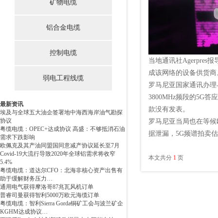
矿物电缆
铝合金电缆
控制电缆
当地通讯社Agerpre
成该网络的设备供货商
弱电工程线缆
罗马尼亚国家通讯办理与监管
3800MHz频段的5
最新资讯
款没有发表。
埃及与全球五大油企签署地中海西海岸油气勘探
协议
罗马尼亚当局也在等候
粤缆电缆：OPEC+达成协议 高盛：不够抵消石油
据泄漏，5G频谱拍卖估
需求下跌影响
欧佩克及其产油同盟国同意减产协议延长至7月
Covid-19大流行导致2020年全球铝需求将收窄
本文共分
1
页
5.4%
粤缆电缆：道达尔CFO：北海非核心资产出售有
助于缓解财务压力…
通用电气获得摩洛哥87兆瓦风机订单
普睿司曼获得智利5000万欧元海缆订单
粤缆电缆：智利Sierra Gorda铜矿工会与波兰矿企
KGHM达成协议…