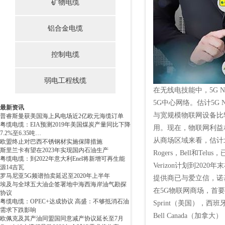
矿物电缆
铝合金电缆
控制电缆
弱电工程线缆
在无线电技能中，5G 
5G中心网络。估计5G
最新资讯
与宽规模物联网设备比
普睿斯曼获美国海上风电场近2亿欧元海缆订单
粤缆电缆：EIA预测2019年美国煤炭产量同比下降
用。现在，物联网利益相
7.2%至6.35吨…
从商场区域来看，估计北
欧盟终止对巴西不锈钢材实施保障措施
斯里兰卡有望在2023年实现国内石油生产
Rogers，Bell和Tel
粤缆电缆：到2022年意大利Enel将新增可再生能
Verizon计划到20
源14吉瓦
罗马尼亚5G频谱拍卖延迟至2020年上半年
提供商已与爱立信，诺
埃及与全球五大油企签署地中海西海岸油气勘探
在5G物联网商场，首要
协议
粤缆电缆：OPEC+达成协议 高盛：不够抵消石油
Sprint（美国），西班
需求下跌影响
Bell Canada（加拿大
欧佩克及其产油同盟国同意减产协议延长至7月