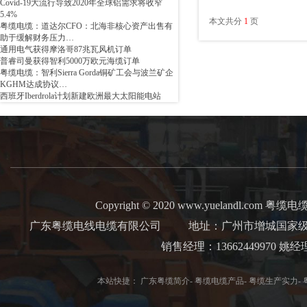
Covid-19大流行导致2020年全球铝需求将收窄
5.4%
本文共分
1
页
粤缆电缆：道达尔CFO：北海非核心资产出售有
助于缓解财务压力…
通用电气获得摩洛哥87兆瓦风机订单
普睿司曼获得智利5000万欧元海缆订单
粤缆电缆：智利Sierra Gorda铜矿工会与波兰矿企
KGHM达成协议…
西班牙Iberdrola计划新建欧洲最大太阳能电站
Copyright © 2020 www.yuelandl.com 粤缆电缆 Al
广东粤缆电线电缆有限公司
地址：广州市增城国家级经
销售经理：13662449970 
本站快捷：
广东粤缆简介
-
粤缆电缆产品
-
粤缆生产实力
-