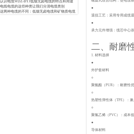
螺旋式绞合结构：使电缆
认识电缆WDZ-BYJ低烟无卤电缆的特点和用途
电线电缆的这些种类让我们分清电缆类别
●
这两种电缆的不同：低烟无卤电缆和矿物质电缆
退扭工艺：采用专用成缆
●
承力元件增强：缆芯中心
二、耐磨性
1. 材料选择
●
外护套材料
○
聚氨酯（PUR）：耐磨性
○
热塑性弹性体（TPE）：
○
聚氯乙烯（PVC）：成本
●
导体材料