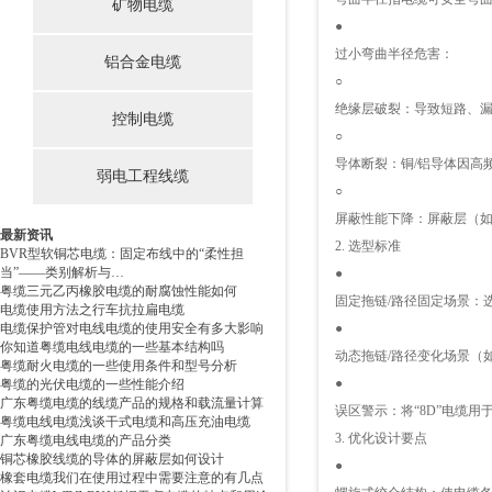
矿物电缆
●
过小弯曲半径危害：
铝合金电缆
○
绝缘层破裂：导致短路、
控制电缆
○
导体断裂：铜/铝导体因高
弱电工程线缆
○
屏蔽性能下降：屏蔽层（
最新资讯
2. 选型标准
BVR型软铜芯电缆：固定布线中的“柔性担
当”——类别解析与…
●
粤缆三元乙丙橡胶电缆的耐腐蚀性能如何
固定拖链/路径固定场景：
电缆使用方法之行车抗拉扁电缆
电缆保护管对电线电缆的使用安全有多大影响
●
你知道粤缆电线电缆的一些基本结构吗
动态拖链/路径变化场景（
粤缆耐火电缆的一些使用条件和型号分析
●
粤缆的光伏电缆的一些性能介绍
广东粤缆电缆的线缆产品的规格和载流量计算
误区警示：将“8D”电缆用
粤缆电线电缆浅谈干式电缆和高压充油电缆
3. 优化设计要点
广东粤缆电线电缆的产品分类
铜芯橡胶线缆的导体的屏蔽层如何设计
●
橡套电缆我们在使用过程中需要注意的有几点