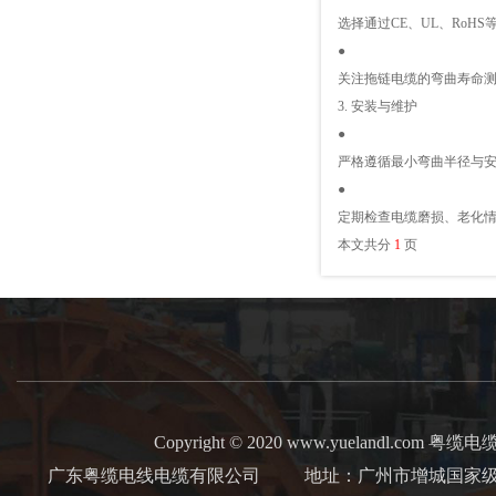
选择通过CE、UL、RoH
●
关注拖链电缆的弯曲寿命
3. 安装与维护
●
严格遵循最小弯曲半径与
●
定期检查电缆磨损、老化
本文共分
1
页
Copyright © 2020 www.yuelandl.com 粤缆电缆 Al
广东粤缆电线电缆有限公司
地址：广州市增城国家级经