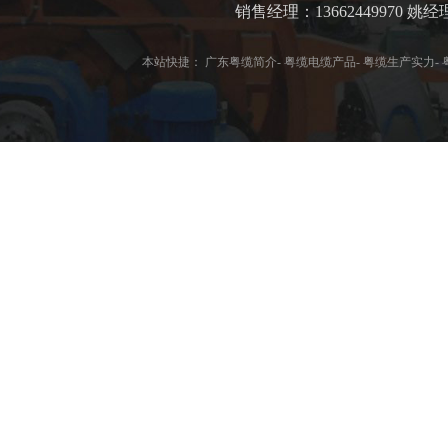
销售经理：13662449970 
本站快捷：
广东粤缆简介
-
粤缆电缆产品
-
粤缆生产实力
-