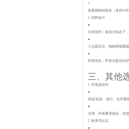
○
多股细铜丝绞合（直径0.0
2. 结构设计
●
分层排列：粗动力线在下，
●
三点固定法：拖链两端预留
●
护层优化：甲胄式挤压内
三、其他
1. 环境适应性
●
高温/低温、油污、化学腐
●
洁净、环保要求场合，优选
2. 标准与认证
●