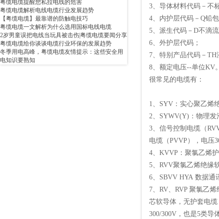
粤缆电缆提醒您私拉电线的危害
3、导体材料代码－不
粤缆电缆解析电线电缆行业发展趋势
4、内护层代码－Q铅
【粤缆电缆】最靠谱的防触电技巧
粤缆电缆一文解析为什么选用国标电线电缆
5、派生代码－D不滴流
2岁男童误把电线当玩具被击伤|粤缆电缆要闻分享
6、外护层代码；
粤缆电缆给你谈谈电缆行业环保的发展趋势
冬季用电高峰，粤缆电缆友情提示：这些安全用
7、特别产品代码－TH
电知识要熟知
8、额定电压--单位KV
很常见的电缆有：
1、SYV：实心聚乙烯
2、SYWV(Y)：物
3、信号控制电缆（R
电缆（PVVP），电压3
4、KVVP：聚氯乙
5、RVV聚氯乙烯绝
6、SBVV HYA 
7、RV、RVP 聚氯
芯软导体，无护套电缆，
300/300V，也是5类导