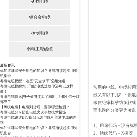
矿物电缆
铝合金电缆
控制电缆
弱电工程线缆
最新资讯
你知道哪些安全用电的知识？|粤缆电缆超实用知
识集合
粤缆电缆提醒：这些“安全杀手”必须知道
粤缆电缆提醒您：预防电线过载你还可以这样
常用的电线、电缆按用
做！
线又有以下几种：聚氯
粤缆电缆快讯|男子偷电缆卖了860元！48个信号灯
都灭了
橡皮绝缘棉纱纺织软线
【粤缆电缆】电缆到货后，要做哪些检测？
而电缆的分类更为凌乱
粤缆电缆分享防止电缆火灾事故技术措施
粤缆电缆讲述BYJ低烟无卤电线和普通电线的差
别
1、用途代码－没有标
你知道哪些安全用电的知识？|粤缆电缆超实用知
识集合
2、绝缘代码－X橡胶，